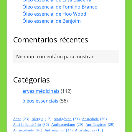
Óleo essencial de Tomilho Branco
Óleo essencial de Hoo Wood
Óleo essencial de Benjoim
Comentarios récentes
Nenhum comentário para mostrar.
Catégorias
ervas médicinais
(112)
óleos essenciais
(56)
Acne
(23)
Alergia
(12)
Analgésico
(21)
Ansiedade
(30)
Anti-inflamatório
(86)
Antibacteriano
(29)
Antifúngicos
(29)
Antioxidante
(41)
Antisséptico
(37)
Articulações
(15)