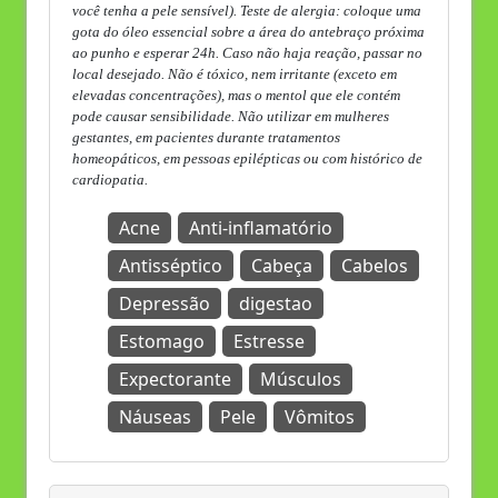
você tenha a pele sensível). Teste de alergia: coloque uma
gota do óleo essencial sobre a área do antebraço próxima
ao punho e esperar 24h. Caso não haja reação, passar no
local desejado. Não é tóxico, nem irritante (exceto em
elevadas concentrações), mas o mentol que ele contém
pode causar sensibilidade. Não utilizar em mulheres
gestantes, em pacientes durante tratamentos
homeopáticos, em pessoas epilépticas ou com histórico de
cardiopatia.
Acne
Anti-inflamatório
Antisséptico
Cabeça
Cabelos
Depressão
digestao
Estomago
Estresse
Expectorante
Músculos
Náuseas
Pele
Vômitos