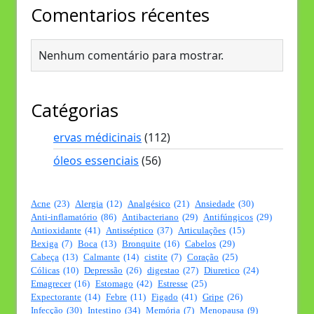
Comentarios récentes
Nenhum comentário para mostrar.
Catégorias
ervas médicinais
(112)
óleos essenciais
(56)
Acne
(23)
Alergia
(12)
Analgésico
(21)
Ansiedade
(30)
Anti-inflamatório
(86)
Antibacteriano
(29)
Antifúngicos
(29)
Antioxidante
(41)
Antisséptico
(37)
Articulações
(15)
Bexiga
(7)
Boca
(13)
Bronquite
(16)
Cabelos
(29)
Cabeça
(13)
Calmante
(14)
cistite
(7)
Coração
(25)
Cólicas
(10)
Depressão
(26)
digestao
(27)
Diuretico
(24)
Emagrecer
(16)
Estomago
(42)
Estresse
(25)
Expectorante
(14)
Febre
(11)
Figado
(41)
Gripe
(26)
Infecção
(30)
Intestino
(34)
Memória
(7)
Menopausa
(9)