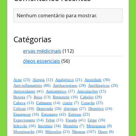
Nenhum comentário para mostrar.
Catégorias
ervas médicinais
(112)
óleos essenciais
(56)
Acne
(23)
Alergia
(12)
Analgésico
(21)
Ansiedade
(30)
Anti-inflamatório
(86)
Antibacteriano
(29)
Antifúngicos
(29)
Antioxidante
(41)
Antisséptico
(37)
Articulações
(15)
Bexiga
(7)
Boca
(13)
Bronquite
(16)
Cabelos
(29)
Cabeça
(13)
Calmante
(14)
cistite
(7)
Coração
(25)
Cólicas
(10)
Depressão
(26)
digestao
(27)
Diuretico
(24)
Emagrecer
(16)
Estomago
(42)
Estresse
(25)
Expectorante
(14)
Febre
(11)
Figado
(41)
Gripe
(26)
Infecção
(30)
Intestino
(34)
Memória
(7)
Menopausa
(9)
Menstruação
(30)
Músculos
(23)
Náuseas
(167)
Ossos
(9)